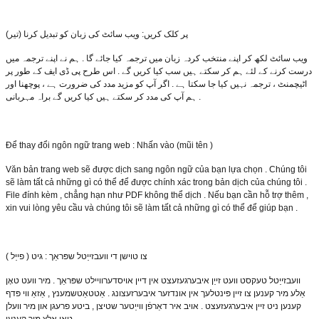
(تیر) پر کلک کریں: ویب سائٹ کی زبان کو تبدیل کرنا
ویب سائٹ لکھ کر اپنے منتخب کردہ زبان میں ترجمہ کیا جائے گا . ہم نے اپنے ترجمہ میں
درست کرنے کے لئے ہم کر سکتے ہیں سب کیا کریں گے . اس طرح پی ڈی ایف کے طور پر
اٹیچمنٹ ، ترجمہ نہیں کیا جا سکتا ہے . اگر آپ کو مزید مدد کی ضرورت ہے ، پوچھنا اور
ہم آپ کی مدد کر سکتے ہیں کیا کریں گے براہ مہربانی .
Để thay đổi ngôn ngữ trang web : Nhấn vào (mũi tên )
Văn bản trang web sẽ được dịch sang ngôn ngữ của bạn lựa chọn . Chúng tôi
sẽ làm tất cả những gì có thể để được chính xác trong bản dịch của chúng tôi .
File đính kèm , chẳng hạn như PDF không thể dịch . Nếu bạn cần hỗ trợ thêm ,
xin vui lòng yêu cầu và chúng tôi sẽ làm tất cả những gì có thể để giúp bạn .
צו טוישן די וועבזייַטל שפּראַך : גיט ( פייַל )
וועבזייַטל טעקסט וועט זייַן איבערגעזעצט אין דיין אויסדערוויילט שפּראַך . מיר וועט טאָן
אַלע מיר קענען צו זיין פּינטלעך אין אונדזער איבערזעצונג . אַטטאַטשמענץ , אַזאַ ווי פּדף
קענען ניט זיין איבערגעזעצט . אויב איר דאַרפֿן ווייַטער שטיצן , ביטע פרעגן און מיר וועלן
טאָן אַלץ מיר קענען