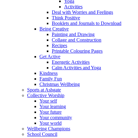
Yoga
Activities
Deal with Worries and Feelings
Think Positive
Booklets and Journals to Download
Being Creative
Painting and Drawing
Collage and Construction
Recipes
Printable Colouring Pages
Get Active
Energetic Activities
Calm Activities and Yoga
Kindness
Family Fun
Christmas Wellbeing
Sports at Ashgate
Collective Worship
Your self
Your learning
Your future
Your community
Your world
Wellbeing Champions
School Council