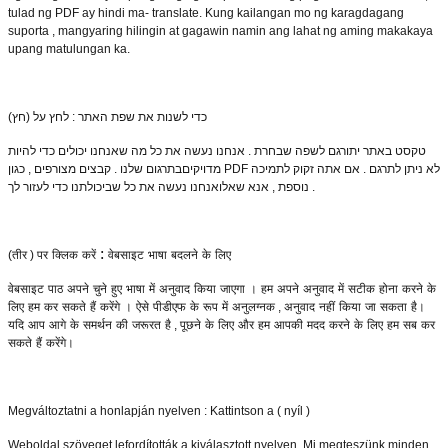
tulad ng PDF ay hindi ma- translate. Kung kailangan mo ng karagdagang
suporta , mangyaring hilingin at gagawin namin ang lahat ng aming makakaya
upang matulungan ka.
כדי לשנות את שפת האתר : לחץ על (חץ)
טקסט באתר יתורגם לשפה שבחרת . אנחנו נעשה את כל מה שאנחנו יכולים כדי להיות
מדויקיםבתרגום שלנו . קבצים מצורפים , כגון PDF לא ניתן לתרגם . אם אתה זקוק לתמיכה
נוספת , אנא שאלואנחנו נעשה את כל שביכולתנו כדי לעזור לך .
:
(
तीर
)
पर
क्लिक
करें
वेबसाइट
भाषा
बदलने
के
लिए
वेबसाइट
पाठ
अपने
चुने
हुए
भाषा
में
अनुवाद
किया
जाएगा
।
हम
अपने
अनुवाद
में
सटीक
होना
करने
के
लिए
हम
कर
सकते
हैं
करेंगे
।
ऐसे
पीडीएफ
के
रूप
में
अनुलग्नक
,
अनुवाद
नहीं
किया
जा
सकता
है
।
यदि
आप
आगे
के
समर्थन
की
जरूरत
है
,
पूछने
के
लिए
और
हम
आपकी
मदद
करने
के
लिए
हम
सब
कर
सकते
हैं
करेंगे
।
Megváltoztatni a honlapján nyelven : Kattintson a ( nyíl )
Weboldal szöveget lefordították a kiválasztott nyelven. Mi megteszünk minden