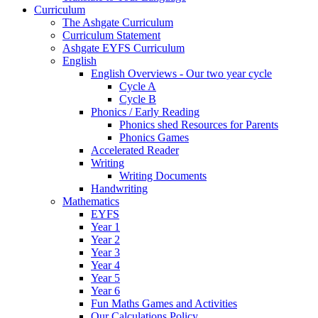
Curriculum
The Ashgate Curriculum
Curriculum Statement
Ashgate EYFS Curriculum
English
English Overviews - Our two year cycle
Cycle A
Cycle B
Phonics / Early Reading
Phonics shed Resources for Parents
Phonics Games
Accelerated Reader
Writing
Writing Documents
Handwriting
Mathematics
EYFS
Year 1
Year 2
Year 3
Year 4
Year 5
Year 6
Fun Maths Games and Activities
Our Calculations Policy