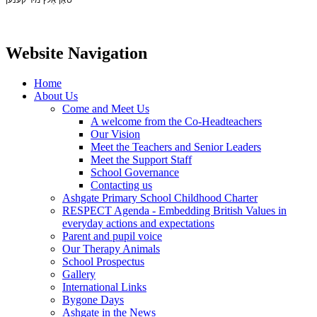
Website Navigation
Home
About Us
Come and Meet Us
A welcome from the Co-Headteachers
Our Vision
Meet the Teachers and Senior Leaders
Meet the Support Staff
School Governance
Contacting us
Ashgate Primary School Childhood Charter
RESPECT Agenda - Embedding British Values in
everyday actions and expectations
Parent and pupil voice
Our Therapy Animals
School Prospectus
Gallery
International Links
Bygone Days
Ashgate in the News