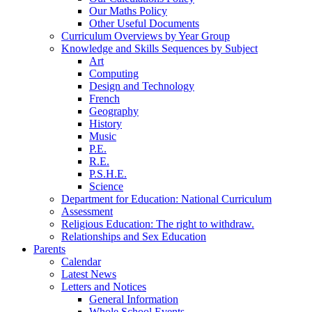
Our Maths Policy
Other Useful Documents
Curriculum Overviews by Year Group
Knowledge and Skills Sequences by Subject
Art
Computing
Design and Technology
French
Geography
History
Music
P.E.
R.E.
P.S.H.E.
Science
Department for Education: National Curriculum
Assessment
Religious Education: The right to withdraw.
Relationships and Sex Education
Parents
Calendar
Latest News
Letters and Notices
General Information
Whole School Events