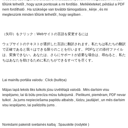
tőlünk telhetőt , hogy azok pontosak a mi fordítás . Mellékleteket, például a PDF
nem fordítható . Ha szüksége van további támogatásra , kérje , és mi
megteszünk minden tőlünk telhetőt , hogy segítsen .
（矢印）をクリック：
Web
サイトの言語を変更するには
ウェブサイトのテキストが選択した言語に翻訳されます。私たちは私たちの翻訳
で正確であると我々はできる限りのことを行います。
PDF
などの添付ファイル
は、変換できない。あなたは、さらにサポートが必要な場合は、尋ねると、私た
ちはあなたを助けるために私たちができるすべてを尽くす。
Lai mainītu portāla valodu : Click (bultiņa)
Mājas lapā teksts tiks tulkots jūsu izvēlētajā valodā . Mēs darīsim visu
iespējamo, lai tā būtu precīza mūsu tulkojumā . Pielikumi, piemēram, PDF nevar
tulkot . Ja jums nepieciešama papildu atbalsts , lūdzu, jautājiet , un mēs darīsim
visu iespējamo, lai palīdzētu jums .
Norėdami pakeisti svetainės kalbą : Spauskite (rodyklė )