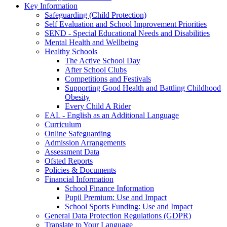
Key Information
Safeguarding (Child Protection)
Self Evaluation and School Improvement Priorities
SEND - Special Educational Needs and Disabilities
Mental Health and Wellbeing
Healthy Schools
The Active School Day
After School Clubs
Competitions and Festivals
Supporting Good Health and Battling Childhood
Obesity
Every Child A Rider
EAL - English as an Additional Language
Curriculum
Online Safeguarding
Admission Arrangements
Assessment Data
Ofsted Reports
Policies & Documents
Financial Information
School Finance Information
Pupil Premium: Use and Impact
School Sports Funding: Use and Impact
General Data Protection Regulations (GDPR)
Translate to Your Language