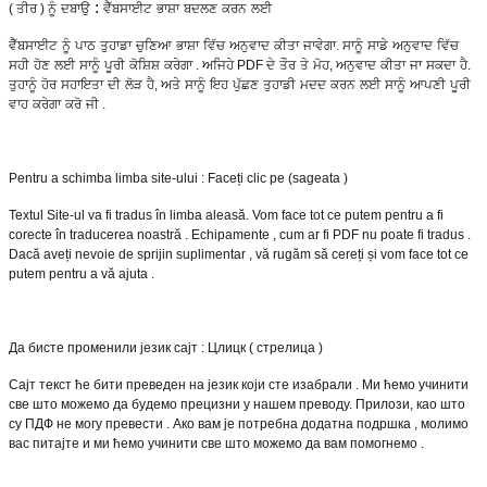
:
(
ਤੀਰ
)
ਨੂੰ
ਦਬਾਉ
ਵੈੱਬਸਾਈਟ
ਭਾਸ਼ਾ
ਬਦਲਣ
ਕਰਨ
ਲਈ
ਵੈੱਬਸਾਈਟ
ਨੂੰ
ਪਾਠ
ਤੁਹਾਡਾ
ਚੁਣਿਆ
ਭਾਸ਼ਾ
ਵਿੱਚ
ਅਨੁਵਾਦ
ਕੀਤਾ
ਜਾਵੇਗਾ
.
ਸਾਨੂੰ
ਸਾਡੇ
ਅਨੁਵਾਦ
ਵਿੱਚ
ਸਹੀ
ਹੋਣ
ਲਈ
ਸਾਨੂੰ
ਪੂਰੀ
ਕੋਸ਼ਿਸ਼
ਕਰੇਗਾ
.
ਅਜਿਹੇ
PDF
ਦੇ
ਤੌਰ
ਤੇ
ਮੋਹ
,
ਅਨੁਵਾਦ
ਕੀਤਾ
ਜਾ
ਸਕਦਾ
ਹੈ
.
ਤੁਹਾਨੂੰ
ਹੋਰ
ਸਹਾਇਤਾ
ਦੀ
ਲੋੜ
ਹੈ
,
ਅਤੇ
ਸਾਨੂੰ
ਇਹ
ਪੁੱਛਣ
ਤੁਹਾਡੀ
ਮਦਦ
ਕਰਨ
ਲਈ
ਸਾਨੂੰ
ਆਪਣੀ
ਪੂਰੀ
ਵਾਹ
ਕਰੇਗਾ
ਕਰੋ
ਜੀ
.
Pentru a schimba limba site-ului : Faceți clic pe (sageata )
Textul Site-ul va fi tradus în limba aleasă. Vom face tot ce putem pentru a fi
corecte în traducerea noastră . Echipamente , cum ar fi PDF nu poate fi tradus .
Dacă aveți nevoie de sprijin suplimentar , vă rugăm să cereți și vom face tot ce
putem pentru a vă ajuta .
Да бисте променили језик сајт : Цлицк ( стрелица )
Сајт текст ће бити преведен на језик који сте изабрали . Ми ћемо учинити
све што можемо да будемо прецизни у нашем преводу. Прилози, као што
су ПДФ не могу превести . Ако вам је потребна додатна подршка , молимо
вас питајте и ми ћемо учинити све што можемо да вам помогнемо .