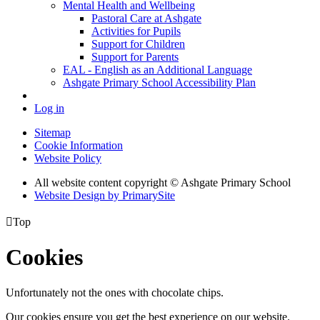
Mental Health and Wellbeing
Pastoral Care at Ashgate
Activities for Pupils
Support for Children
Support for Parents
EAL - English as an Additional Language
Ashgate Primary School Accessibility Plan
Log in
Sitemap
Cookie Information
Website Policy
All website content copyright © Ashgate Primary School
Website Design by PrimarySite

Top
Cookies
Unfortunately not the ones with chocolate chips.
Our cookies ensure you get the best experience on our website.