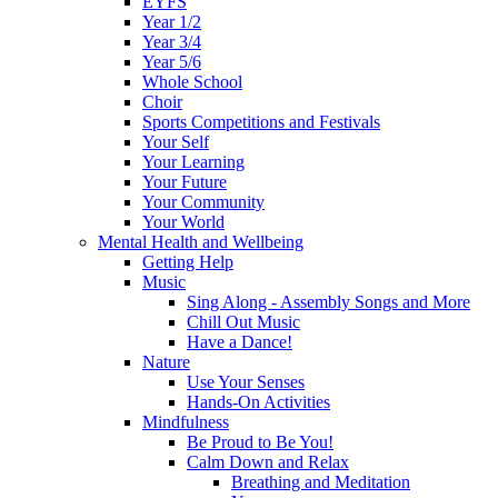
EYFS
Year 1/2
Year 3/4
Year 5/6
Whole School
Choir
Sports Competitions and Festivals
Your Self
Your Learning
Your Future
Your Community
Your World
Mental Health and Wellbeing
Getting Help
Music
Sing Along - Assembly Songs and More
Chill Out Music
Have a Dance!
Nature
Use Your Senses
Hands-On Activities
Mindfulness
Be Proud to Be You!
Calm Down and Relax
Breathing and Meditation