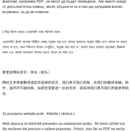
файлове, например PDF , не могат да бъдат преведени . Ако имате нужда
от допълнителна помощ , моля, обърнете се и ние ще направим всичко
възможно, за да ви помогне .
:
(
তীর
)
ক্লিক
করুন
ওয়েবসাইট
ভাষা
পরিবর্তন
করুন
ওয়েবসাইট
টেক্সট
আপনার
নির্বাচিত
ভাষায়
অনুবাদ
করা
হবে
.
আমরা
আমাদের
অনুবাদ
সঠিক
হতে
আমরা
সব
করতে
পারেন
না
হবে
.
যেমন
পিডিএফ
হিসাবে
সংযুক্তি
,
অনুবাদ
করা
যাবে
না
.
আপনি
আরও
সহায়তা
প্রয়োজন
,
জিজ্ঞাসা
করুন
এবং
আমরা
আপনাকে
সাহায্য
করতে
পারেন
সব
কাজ
হবে
.
要更改网站
语
言：
单击
（箭
头
）
网站文本将被翻
译
成您所
选择
的
语
言。我
们
将尽我
们
所能，在我
们
的翻
译
准确。附
件，如
PDF
不能
转换
。如果您需要
进
一步的支持，
请
咨
询
我
们
将尽我
们
所能来帮助
你。
Za promjenu website jezik : Kliknite ( strelica )
Web stranica će tekst biti preveden na odabranom jeziku . Mi ćemo učiniti sve
što možemo biti precizni u našem prijevodu . Prilozi , kao što su PDF ne može