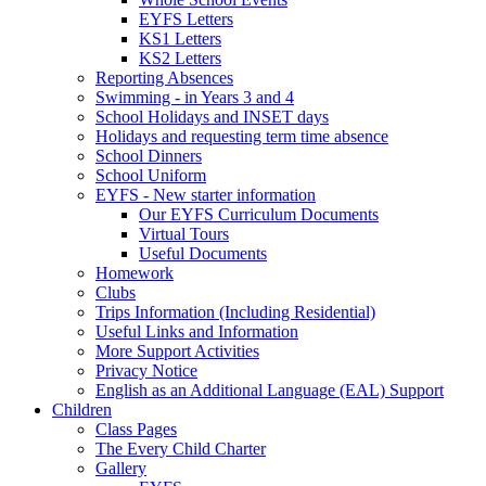
EYFS Letters
KS1 Letters
KS2 Letters
Reporting Absences
Swimming - in Years 3 and 4
School Holidays and INSET days
Holidays and requesting term time absence
School Dinners
School Uniform
EYFS - New starter information
Our EYFS Curriculum Documents
Virtual Tours
Useful Documents
Homework
Clubs
Trips Information (Including Residential)
Useful Links and Information
More Support Activities
Privacy Notice
English as an Additional Language (EAL) Support
Children
Class Pages
The Every Child Charter
Gallery