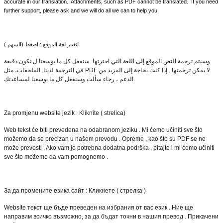
accurate in our translation. Attachments, such as PDF cannot be translated. If you need
further support, please ask and we will do all we can to help you.
لتغيير لغة الموقع : اضغط (السهم )
وسيتم ترجمة النص الموقع إلى اللغة التي اخترتها. سنفعل كل ما بوسعنا ل تكون دقيقة
في الترجمة لدينا. الملحقات، مثل PDF لا يمكن ترجمتها . إذا كنت بحاجة إلى المزيد من
الدعم ، رجاء سألت وسنفعل كل ما بوسعنا لمساعدتك.
Za promjenu website jezik : Kliknite ( strelica)
Web tekst će biti prevedena na odabranom jeziku . Mi ćemo učiniti sve što
možemo da se precizan u našem prevodu . Opreme , kao što su PDF se ne
može prevesti . Ako vam je potrebna dodatna podrška , pitajte i mi ćemo učiniti
sve što možemo da vam pomognemo .
За да промените езика сайт : Кликнете ( стрелка )
Website текст ще бъде преведен на избрания от вас език . Ние ще
направим всичко възможно, за да бъдат точни в нашия превод . Прикачени