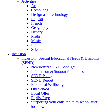
Activities
Art
Computing
Design and Technology
English
French
Geography
History
Maths
Music
PE
Science
Inclusion
Inclusion - Special Educational Needs & Disability
(SEND)
Newsletters SEND Spotlight
Information & Support for Parents
SEND Policy
SEND Report
Emotional Wellbeing
Our School
Local Offer
Pupils' Page
Supporting your child return to school after
lockdown