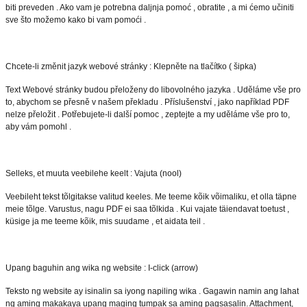
biti preveden . Ako vam je potrebna daljnja pomoć , obratite , a mi ćemo učiniti
sve što možemo kako bi vam pomoći .
Chcete-li změnit jazyk webové stránky : Klepněte na tlačítko ( šipka)
Text Webové stránky budou přeloženy do libovolného jazyka . Uděláme vše pro
to, abychom se přesně v našem překladu . Příslušenství , jako například PDF
nelze přeložit . Potřebujete-li další pomoc , zeptejte a my uděláme vše pro to,
aby vám pomohl .
Selleks, et muuta veebilehe keelt : Vajuta (nool)
Veebileht tekst tõlgitakse valitud keeles. Me teeme kõik võimaliku, et olla täpne
meie tõlge. Varustus, nagu PDF ei saa tõlkida . Kui vajate täiendavat toetust ,
küsige ja me teeme kõik, mis suudame , et aidata teil .
Upang baguhin ang wika ng website : I-click (arrow)
Teksto ng website ay isinalin sa iyong napiling wika . Gagawin namin ang lahat
ng aming makakaya upang maging tumpak sa aming pagsasalin. Attachment,