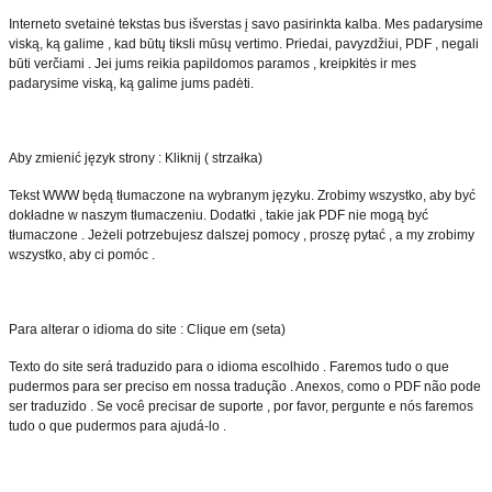
Interneto svetainė tekstas bus išverstas į savo pasirinkta kalba. Mes padarysime
viską, ką galime , kad būtų tiksli mūsų vertimo. Priedai, pavyzdžiui, PDF , negali
būti verčiami . Jei jums reikia papildomos paramos , kreipkitės ir mes
padarysime viską, ką galime jums padėti.
Aby zmienić język strony : Kliknij ( strzałka)
Tekst WWW będą tłumaczone na wybranym języku. Zrobimy wszystko, aby być
dokładne w naszym tłumaczeniu. Dodatki , takie jak PDF nie mogą być
tłumaczone . Jeżeli potrzebujesz dalszej pomocy , proszę pytać , a my zrobimy
wszystko, aby ci pomóc .
Para alterar o idioma do site : Clique em (seta)
Texto do site será traduzido para o idioma escolhido . Faremos tudo o que
pudermos para ser preciso em nossa tradução . Anexos, como o PDF não pode
ser traduzido . Se você precisar de suporte , por favor, pergunte e nós faremos
tudo o que pudermos para ajudá-lo .