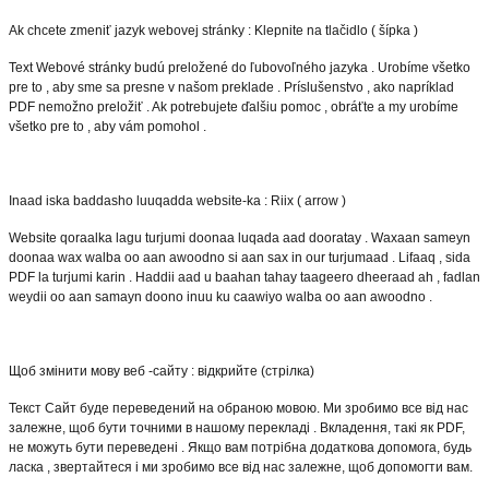
Ak chcete zmeniť jazyk webovej stránky : Klepnite na tlačidlo ( šípka )
Text Webové stránky budú preložené do ľubovoľného jazyka . Urobíme všetko
pre to , aby sme sa presne v našom preklade . Príslušenstvo , ako napríklad
PDF nemožno preložiť . Ak potrebujete ďalšiu pomoc , obráťte a my urobíme
všetko pre to , aby vám pomohol .
Inaad iska baddasho luuqadda website-ka : Riix ( arrow )
Website qoraalka lagu turjumi doonaa luqada aad dooratay . Waxaan sameyn
doonaa wax walba oo aan awoodno si aan sax in our turjumaad . Lifaaq , sida
PDF la turjumi karin . Haddii aad u baahan tahay taageero dheeraad ah , fadlan
weydii oo aan samayn doono inuu ku caawiyo walba oo aan awoodno .
Щоб змінити мову веб -сайту : відкрийте (стрілка)
Текст Сайт буде переведений на обраною мовою. Ми зробимо все від нас
залежне, щоб бути точними в нашому перекладі . Вкладення, такі як PDF,
не можуть бути переведені . Якщо вам потрібна додаткова допомога, будь
ласка , звертайтеся і ми зробимо все від нас залежне, щоб допомогти вам.